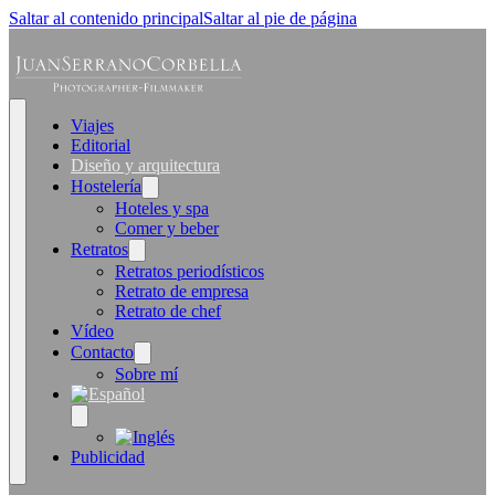
Saltar al contenido principal
Saltar al pie de página
Viajes
Editorial
Diseño y arquitectura
Hostelería
Hoteles y spa
Comer y beber
Retratos
Retratos periodísticos
Retrato de empresa
Retrato de chef
Vídeo
Contacto
Sobre mí
Publicidad